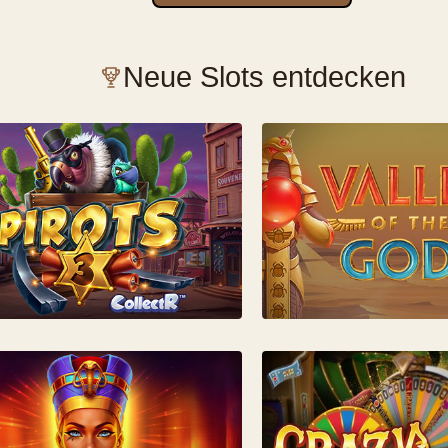
Neue Slots entdecken