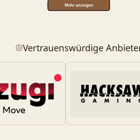
Mehr anzeigen
Vertrauenswürdige Anbiete