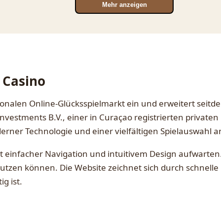
Mehr anzeigen
 Casino
ionalen Online-Glücksspielmarkt ein und erweitert seitde
 Investments B.V., einer in Curaçao registrierten private
oderner Technologie und einer vielfältigen Spielauswahl 
t einfacher Navigation und intuitivem Design aufwarten
utzen können. Die Website zeichnet sich durch schnelle
g ist.