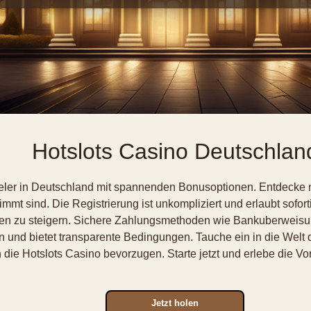
Hotslots Casino Deutschlan
pieler in Deutschland mit spannenden Bonusoptionen. Entdec
mt sind. Die Registrierung ist unkompliziert und erlaubt soforti
en zu steigern. Sichere Zahlungsmethoden wie Bankuberweisung
und bietet transparente Bedingungen. Tauche ein in die Welt 
ie Hotslots Casino bevorzugen. Starte jetzt und erlebe die Vo
Jetzt holen